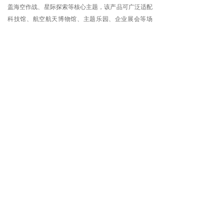
盖海空作战、星际探索等核心主题，该产品可广泛适配
科技馆、航空航天博物馆、主题乐园、企业展会等场
景，为科普教育、文旅娱乐、企业展示等需求提供沉浸
式解决方案。
查看更多 >
XR 海洋
XR 海洋，聚焦客流引流、体验升级、商业变现，打造
集 “沉浸探索 + 娱乐体验 + 科普互动 + 消费闭环” 于一
体的海洋主题乐园。 不同于传统单一业态，系列主题